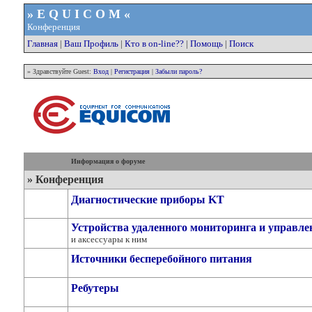
» E Q U I C O M «
Конференция
Главная
|
Ваш Профиль
|
Кто в on-line??
|
Помощь
|
Поиск
» Здравствуйте Guest:
Вход
|
Регистрация
|
Забыли пароль?
Информация о форуме
» Конференция
Диагностические приборы KT
Устройства удаленного мониторинга и управле
и аксессуары к ним
Источники бесперебойного питания
Ребутеры