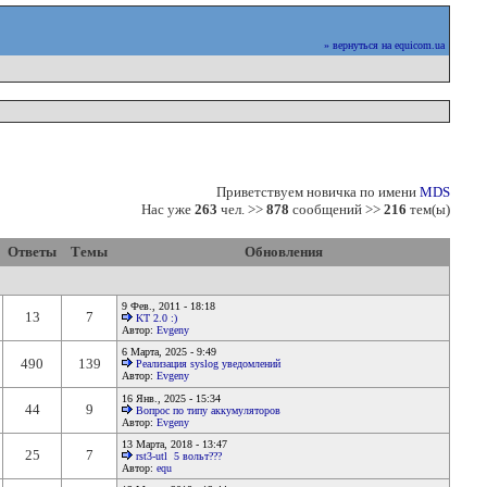
» вернуться на equicom.ua
Приветствуем новичка по имени
MDS
Нас уже
263
чел. >>
878
сообщений >>
216
тем(ы)
Ответы
Темы
Обновления
9 Фев., 2011
- 18:18
13
7
KT 2.0 :)
Автор:
Evgeny
6 Марта, 2025
- 9:49
490
139
Реализация syslog уведомлений
Автор:
Evgeny
16 Янв., 2025
- 15:34
44
9
Вопрос по типу аккумуляторов
Автор:
Evgeny
13 Марта, 2018
- 13:47
25
7
rst3-utl 5 вольт???
Автор:
equ