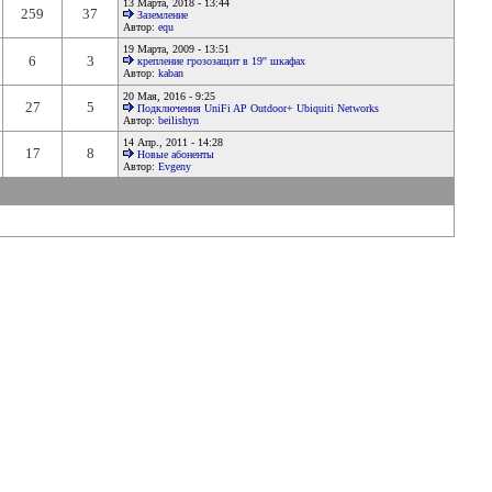
13 Марта, 2018
- 13:44
259
37
Заземление
Автор:
equ
19 Марта, 2009
- 13:51
6
3
крепление грозозащит в 19'' шкафах
Автор:
kaban
20 Мая, 2016
- 9:25
27
5
Подключения UniFi AP Outdoor+ Ubiquiti Networks
Автор:
beilishyn
14 Апр., 2011
- 14:28
17
8
Новые абоненты
Автор:
Evgeny