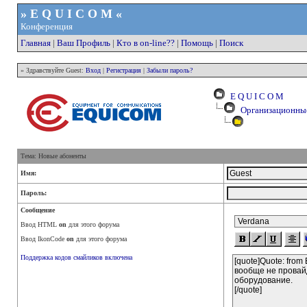
» E Q U I C O M «
Конференция
Главная
|
Ваш Профиль
|
Кто в on-line??
|
Помощь
|
Поиск
» Здравствуйте Guest:
Вход
|
Регистрация
|
Забыли пароль?
E Q U I C O M
Организационны
Тема: Новые абоненты
Имя:
Пароль:
Сообщение
Ввод HTML
on
для этого форума
Ввод IkonCode
on
для этого форума
Поддержка кодов смайликов включена