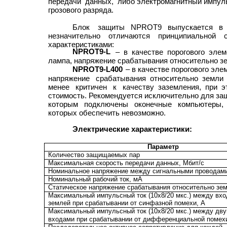
передачи данных, либо электромагнитный импуль
грозового разряда.
Блок защиты NPROT9 выпускается в д
незначительно отличаются принципиальной 
характеристиками:
NPROT9-L
– в качестве порогового эле
лампа, напряжение срабатывания относительно зе
NPROT9-L400
– в качестве порогового эле
напряжение срабатывания относительно земли 
менее критичен к качеству заземления, при 
стоимость. Рекомендуется исключительно для защ
которым подключены оконечные компьютеры, 
которых обеспечить невозможно.
Электрические характеристики:
Параметр
Количество защищаемых пар
Максимальная скорость передачи данных, Мбит/с
Номинальное напряжение между сигнальными проводами
Номинальный рабочий ток, мА
Статическое напряжение срабатывания относительно зем
Максимальный импульсный ток (10х8/20 мкс.) между вхо
землей при срабатывании от синфазной помехи, А
Максимальный импульсный ток (10х8/20 мкс.) между дв
входами при срабатывании от дифференциальной помех