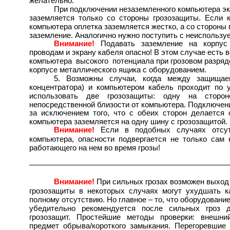
желательно.
При подключении незаземленного компьютера эк
заземляется только со стороны грозозащиты. Если к
компьютера оплетка заземляется жестко, а со стороны
заземление. Аналогично нужно поступить с неиспольз
Внимание!
Подавать заземление на корпус
проводам и экрану кабеля опасно! В этом случае есть 
компьютера высокого потенциала при грозовом разряде
корпусе металлического ящика с оборудованием.
5. Возможны случаи, когда между защищае
концентратора) и компьютером кабель проходит по 
использовать две грозозащиты: одну на сторо
непосредственной близости от компьютера. Подключени
за исключением того, что с обеих сторон делается 
компьютера заземляется на одну шину с грозозащитой.
Внимание!
Если в подобных случаях отсутс
компьютера, опасности подвергается не только сам 
работающего на нем во время грозы!
Внимание!
При сильных грозах возможен выход 
грозозащиты в некоторых случаях могут ухудшать ка
полному отсутствию. Но главное – то, что оборудован
убедительно рекомендуется после сильных гроз д
грозозащит. Простейшие методы проверки: внешний
предмет обрыва/короткого замыкания. Перегоревшие