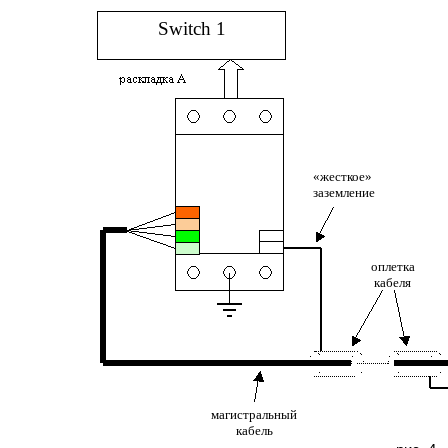
Switch 1
«жесткое»
заземление
оплетка
кабеля
магистральный
кабель