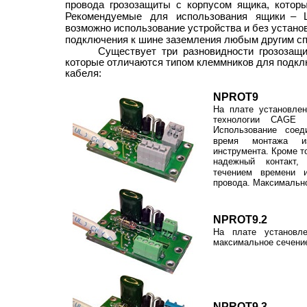
провода грозозащиты с корпусом ящика, которы
Рекомендуемые для использования ящики –
возможно использование устройства и без устано
подключения к шине заземления любым другим с
Существует три разновидности грозоза
которые отличаются типом клеммников для подкл
кабеля:
NPROT9
На плате установлен
технологии CAGE
Использование соед
время монтажа из
инструмента. Кроме т
надежный контакт,
течением времени 
провода. Максимально
NPROT9.2
На плате установл
максимальное сечени
NPROT9.3