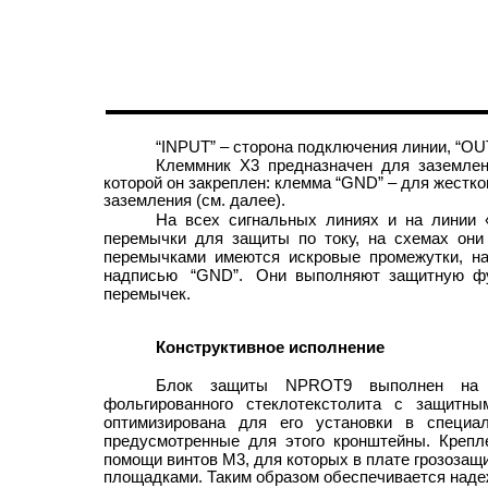
“INPUT” – сторона подключения линии, “OU
Клеммник Х3 предназначен для заземлен
которой он закреплен: клемма “GND” – для жестког
заземления (см. далее).
На всех сигнальных линиях и на линии 
перемычки для защиты по току, на схемах они
перемычками имеются искровые промежутки, на
надписью “GND”. Они выполняют защитную фу
перемычек.
Конструктивное исполнение
Блок защиты NPROT9 выполнен на п
фольгированного стеклотекстолита с защитны
оптимизирована для его установки в специа
предусмотренные для этого кронштейны. Крепл
помощи винтов М3, для которых в плате грозозащ
площадками. Таким образом обеспечивается наде