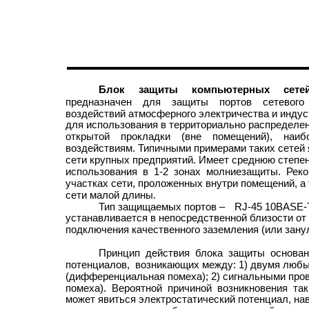
Блок защиты компьютерных сетей
предназначен для защиты портов сетевого 
воздействий атмосферного электричества и инду
для использования в территориально распределе
открытой прокладки (вне помещений), наи
воздействиям. Типичными примерами таких сетей
сети крупных предприятий. Имеет среднюю степе
использования в 1-2 зонах молниезащиты. Рек
участках сети, проложенных внутри помещений, а
сети малой длины.
Тип защищаемых портов –
RJ-45 10BASE-
устанавливается в непосредственной близости от
подключения качественного заземления (или зану
Принцип действия блока защиты основан
потенциалов, возникающих между: 1) двумя люб
(дифференциальная помеха); 2) сигнальными про
помеха). Вероятной причиной возникновения та
может явиться электростатический потенциал, н