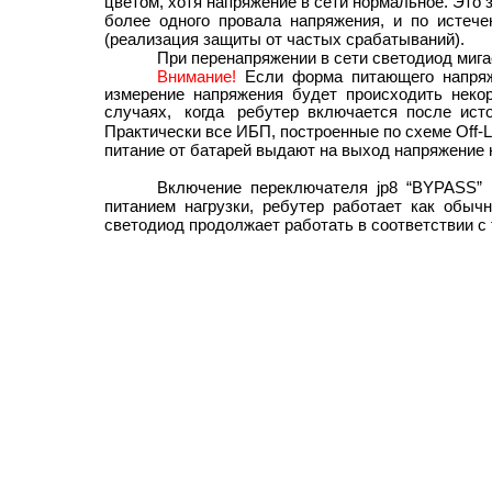
цветом, хотя напряжение в сети нормальное. Это 
более одного провала напряжения, и по истече
(реализация защиты от частых срабатываний).
При перенапряжении в сети светодиод мига
Внимание!
Если форма питающего напряж
измерение напряжения будет происходить неко
случаях, когда ребутер включается после исто
Практически все ИБП, построенные по схеме Off-Lin
питание от батарей выдают на выход напряжение
Включение переключателя jp8 “BYPASS”
питанием нагрузки, ребутер работает как обыч
светодиод продолжает работать в соответствии с