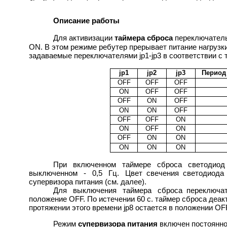
Описание работы
Для активизации
таймера сброса
переключатель
ON. В этом режиме ребутер прерывает питание нагрузк
задаваемые переключателями jp1-jp3 в соответствии с 
jp1
jp2
jp3
Период 
OFF
OFF
OFF
ON
OFF
OFF
OFF
ON
OFF
ON
ON
OFF
OFF
OFF
ON
ON
OFF
ON
OFF
ON
ON
ON
ON
ON
При включенном таймере сброса светодиод
выключенном - 0,5 Гц. Цвет свечения светодиода 
супервизора питания (см. далее).
Для выключения таймера сброса переключате
положение OFF. По истечении 60 с. таймер сброса деакт
протяжении этого времени jp8 остается в положении OF
Режим
супервизора питания
включен постоянно