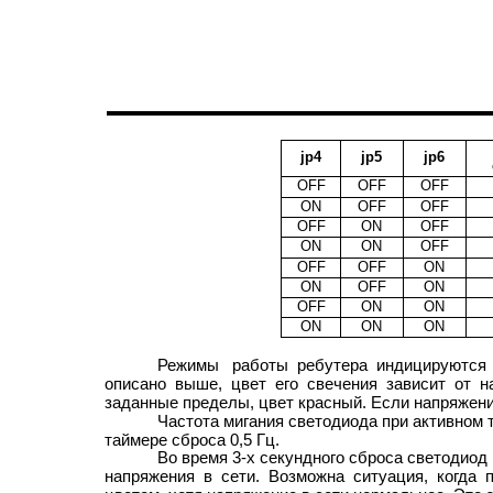
jp4
jp5
jp6
OFF
OFF
OFF
ON
OFF
OFF
OFF
ON
OFF
ON
ON
OFF
OFF
OFF
ON
ON
OFF
ON
OFF
ON
ON
ON
ON
ON
Режимы работы ребутера индицируются 
описано выше, цвет его свечения зависит от н
заданные пределы, цвет красный. Если напряжени
Частота мигания светодиода при активном 
таймере сброса 0,5 Гц.
Во время 3-х секундного сброса светодиод 
напряжения в сети. Возможна ситуация, когда 