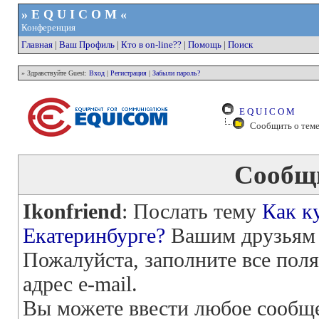
» E Q U I C O M «
Конференция
Главная
|
Ваш Профиль
|
Кто в on-line??
|
Помощь
|
Поиск
» Здравствуйте Guest:
Вход
|
Регистрация
|
Забыли пароль?
E Q U I C O M
Сообщить о теме
Сообщ
Ikonfriend
: Послать тему
Как к
Екатеринбурге?
Вашим друзьям 
Пожалуйста, заполните все пол
адрес e-mail.
Вы можете ввести любое сообще