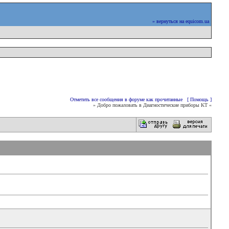
» вернуться на equicom.ua
Отметить все сообщения в форуме как прочитанные
[ Помощь ]
» Добро пожаловать в Диагностические приборы KT «