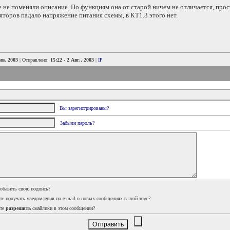
не поменяли описание. По функциям она от старой ничем не отличается, прос
яторов падало напряжение питания схемы, в КТ1.3 этого нет.
нв. 2003
| Отправлено:
15:22 - 2 Авг., 2003
|
IP
Вы зарегистрированы?
Забыли пароль?
добавить свою подпись?
те получать уведомления по e-mail о новых сообщениях в этой теме?
ите
разрешить
смайлики в этом сообщении?