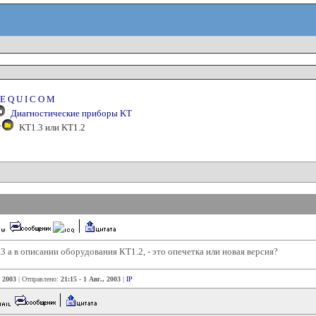
E Q U I C O M
Диагностические приборы KT
KT1.3 или KT1.2
3 а в описании оборудования КТ1.2, - это опечетка или новая версия?
 2003
| Отправлено:
21:15 - 1 Авг., 2003
|
IP