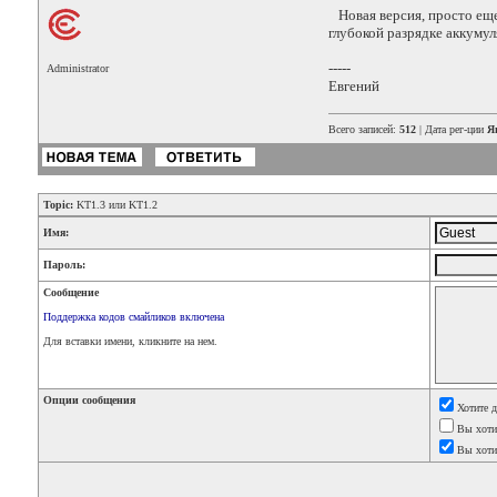
Новая версия, просто еще 
глубокой разрядке аккумул
-----
Administrator
Евгений
Всего записей:
512
| Дата рег-ции
Я
Topic:
KT1.3 или KT1.2
Имя:
Пароль:
Сообщение
Поддержка кодов смайликов включена
Для вставки имени, кликните на нем.
Опции сообщения
Хотите 
Вы хоти
Вы хот