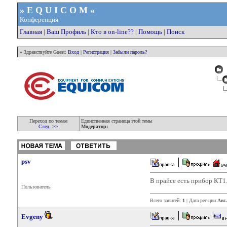
» E Q U I C O M «
Конференция
Главная
|
Ваш Профиль
|
Кто в on-line??
|
Помощь
|
Поиск
» Здравствуйте Guest:
Вход
|
Регистрация
|
Забыли пароль?
Переход по темам
Единственная страница этой темы
След. >>
Модератор:
psv
В прайсе есть прибор КТ1.
Пользователь
Всего записей:
1
| Дата рег-ции
Авг.
Evgeny