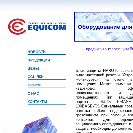
Оборудование для
продукция
>
грозозащита Et
НОВОСТИ
ПРОДУКЦИЯ
ЦЕНЫ
Блок защиты NPROT6 выпол
виде настенной розетки. Устро
ССЫЛКИ
монтируется на стене вн
помещения. Может применят
ФОРУМ
квартирах, офис
производственных и др
О НАС
помещениях. Тип защища
портов - RJ-45 10BASE
КОНТАКТЫ
100BASE-TX. Сигнальные пров
оплетка кабеля подключаю
грозозащите при помощи вр
контактов. Для подключ
защищаемого оборудования к 
защиты необходим дополните
патчкорд.